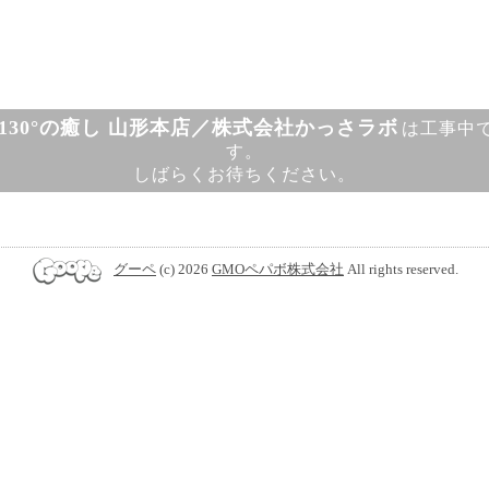
130°の癒し 山形本店／株式会社かっさラボ
は工事中
す。
しばらくお待ちください。
グーペ
(c) 2026
GMOペパボ株式会社
All rights reserved.