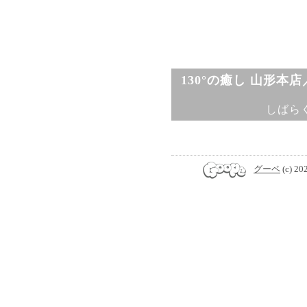
130°の癒し 山形本
しばら
グーペ
(c) 20