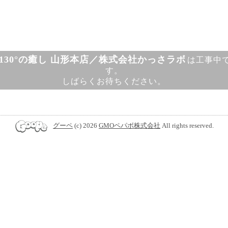
130°の癒し 山形本店／株式会社かっさラボ
は工事中
す。
しばらくお待ちください。
グーペ
(c) 2026
GMOペパボ株式会社
All rights reserved.