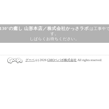
130°の癒し 山形本店／株式会社かっさラボ
は工事中
す。
しばらくお待ちください。
グーペ
(c) 2026
GMOペパボ株式会社
All rights reserved.