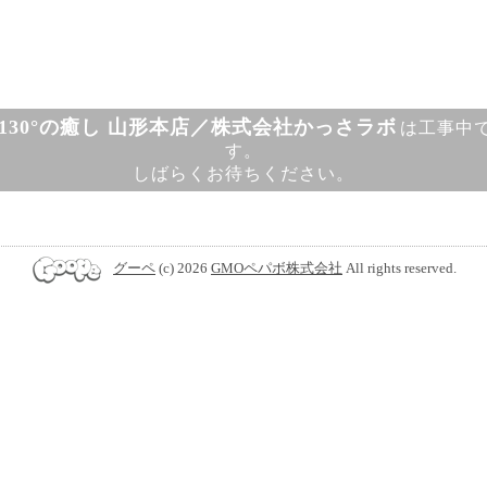
130°の癒し 山形本店／株式会社かっさラボ
は工事中
す。
しばらくお待ちください。
グーペ
(c) 2026
GMOペパボ株式会社
All rights reserved.