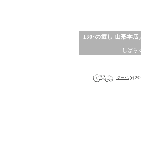
130°の癒し 山形本
しばら
グーペ
(c) 20