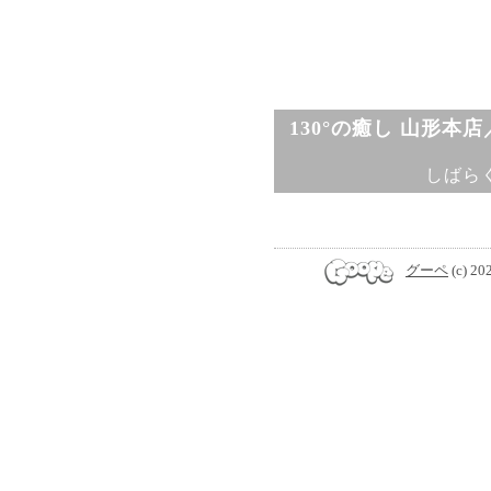
130°の癒し 山形本
しばら
グーペ
(c) 20