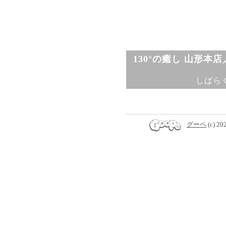
130°の癒し 山形本
しばら
グーペ
(c) 20