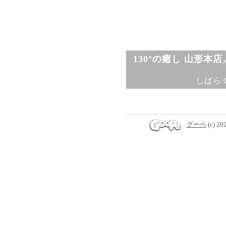
130°の癒し 山形本
しばら
グーペ
(c) 20