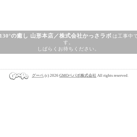
130°の癒し 山形本店／株式会社かっさラボ
は工事中
す。
しばらくお待ちください。
グーペ
(c) 2026
GMOペパボ株式会社
All rights reserved.