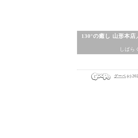
130°の癒し 山形本
しばら
グーペ
(c) 20