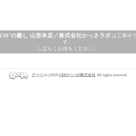
130°の癒し 山形本店／株式会社かっさラボ
は工事中
す。
しばらくお待ちください。
グーペ
(c) 2026
GMOペパボ株式会社
All rights reserved.