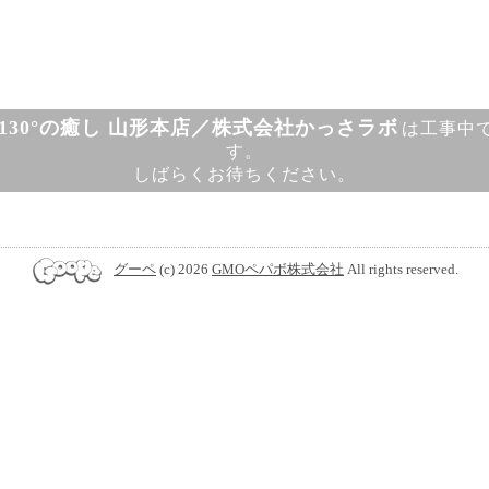
130°の癒し 山形本店／株式会社かっさラボ
は工事中
す。
しばらくお待ちください。
グーペ
(c) 2026
GMOペパボ株式会社
All rights reserved.