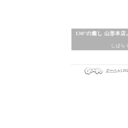
130°の癒し 山形本
しばら
グーペ
(c) 20