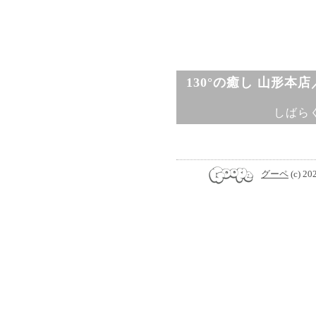
130°の癒し 山形本
しばら
グーペ
(c) 20