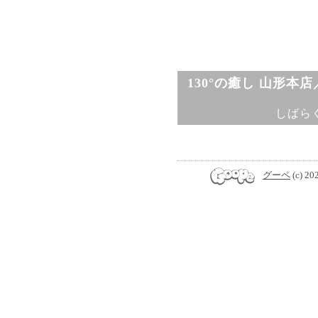
130°の癒し 山形本
しばら
グーペ
(c) 20