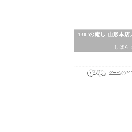
130°の癒し 山形本
しばら
グーペ
(c) 20