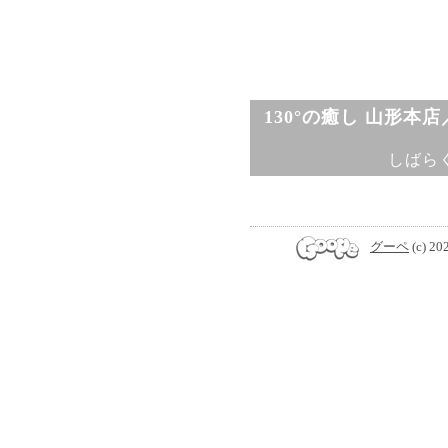
130°の癒し 山形本
しばら
グーペ
(c) 20