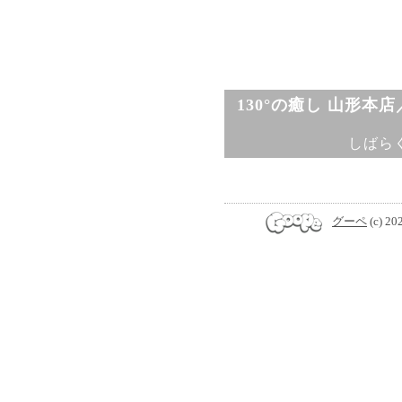
130°の癒し 山形本
しばら
グーペ
(c) 20