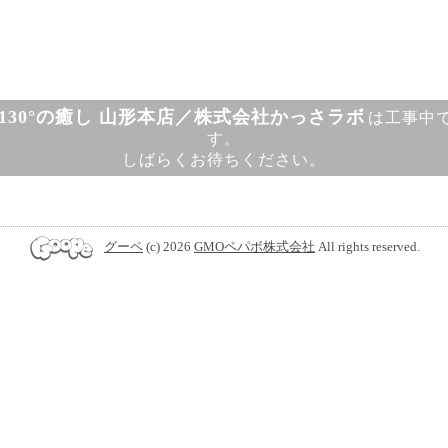
130°の癒し 山形本店／株式会社かっさラボ
は工事中
す。
しばらくお待ちください。
グーペ
(c) 2026
GMOペパボ株式会社
All rights reserved.