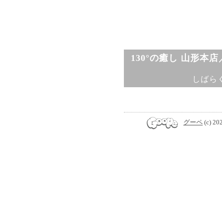
130°の癒し 山形本
しばら
グーペ
(c) 20