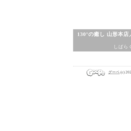
130°の癒し 山形本
しばら
グーペ
(c) 20