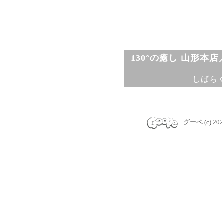
130°の癒し 山形本
しばら
グーペ
(c) 20