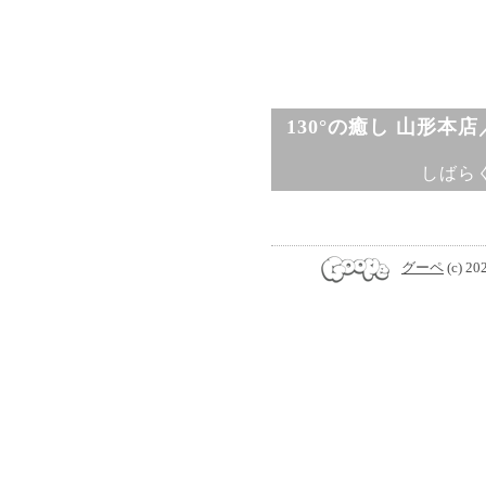
130°の癒し 山形本
しばら
グーペ
(c) 20