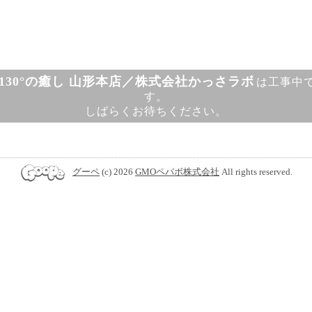
130°の癒し 山形本店／株式会社かっさラボ
は工事中
す。
しばらくお待ちください。
グーペ
(c) 2026
GMOペパボ株式会社
All rights reserved.