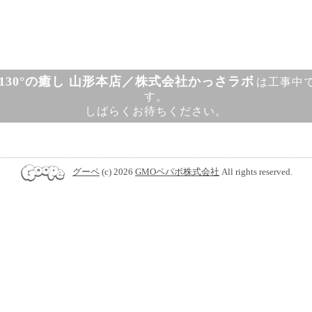
130°の癒し 山形本店／株式会社かっさラボ
は工事中
す。
しばらくお待ちください。
グーペ
(c) 2026
GMOペパボ株式会社
All rights reserved.