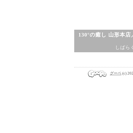
130°の癒し 山形本
しばら
グーペ
(c) 20