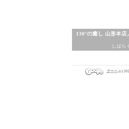
130°の癒し 山形本
しばら
グーペ
(c) 20