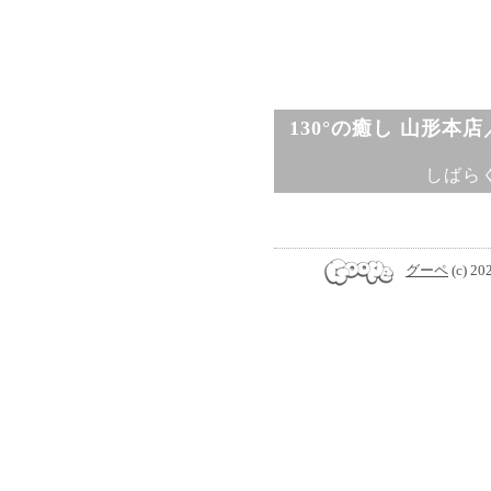
130°の癒し 山形本
しばら
グーペ
(c) 20