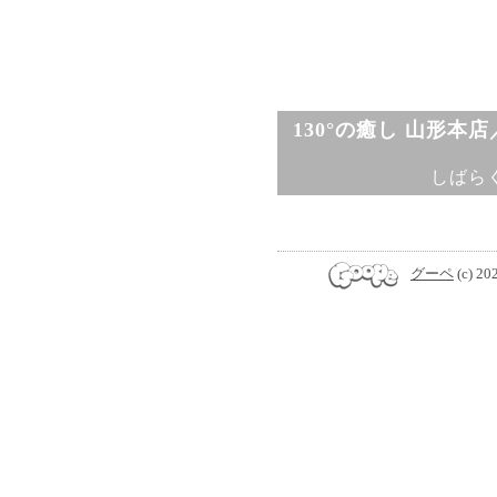
130°の癒し 山形本
しばら
グーペ
(c) 20