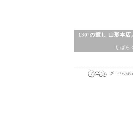
130°の癒し 山形本
しばら
グーペ
(c) 20