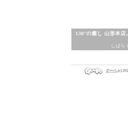
130°の癒し 山形本
しばら
グーペ
(c) 20