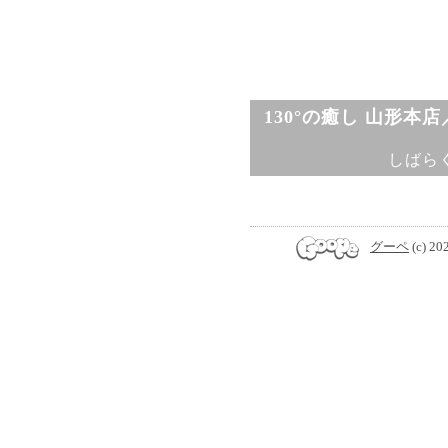
130°の癒し 山形本
しばら
グーペ
(c) 20