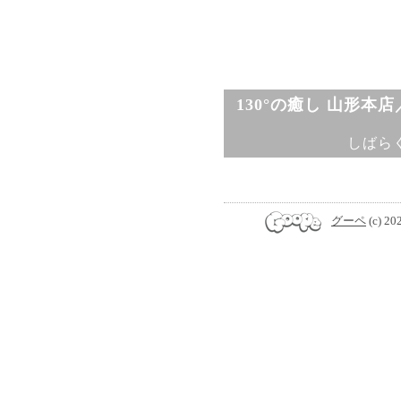
130°の癒し 山形本
しばら
グーペ
(c) 20