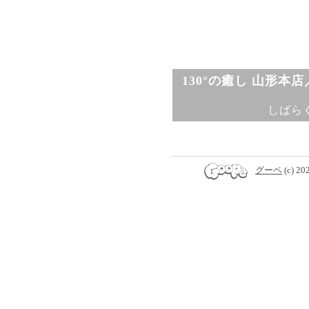
130°の癒し 山形本
しばら
グーペ
(c) 20