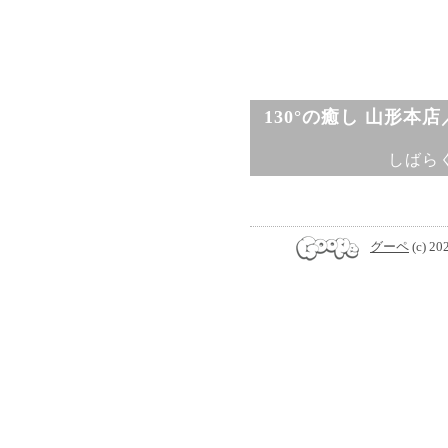
130°の癒し 山形本
しばら
グーペ
(c) 20