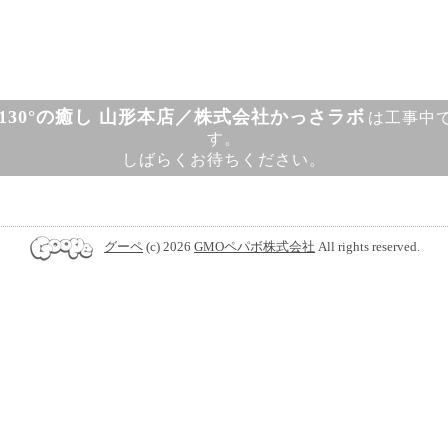
130°の癒し 山形本店／株式会社かっさラボ
は工事中
す。
しばらくお待ちください。
グーペ
(c) 2026
GMOペパボ株式会社
All rights reserved.