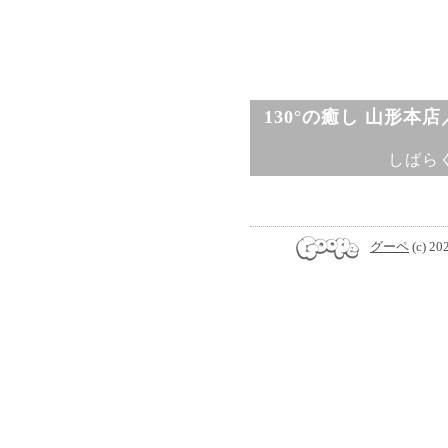
130°の癒し 山形本
しばら
グーペ
(c) 20