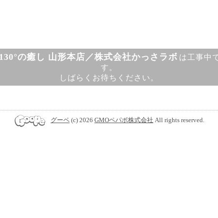
130°の癒し 山形本店／株式会社かっさラボ
は工事中
す。
しばらくお待ちください。
グーペ
(c) 2026
GMOペパボ株式会社
All rights reserved.