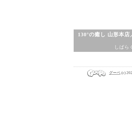
130°の癒し 山形本
しばら
グーペ
(c) 20