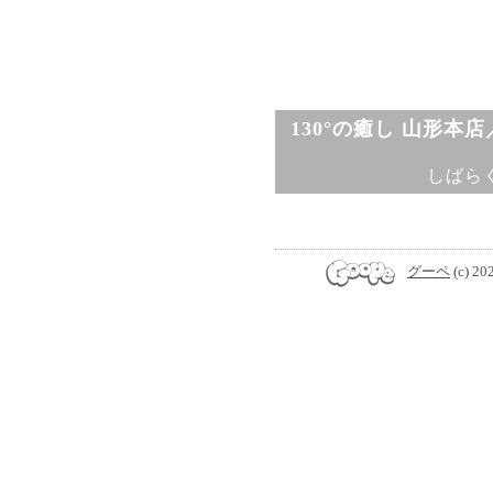
130°の癒し 山形本
しばら
グーペ
(c) 20