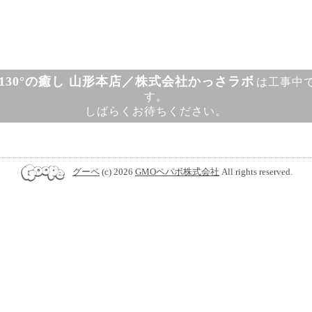
130°の癒し 山形本店／株式会社かっさラボ
は工事中
す。
しばらくお待ちください。
グーペ
(c) 2026
GMOペパボ株式会社
All rights reserved.