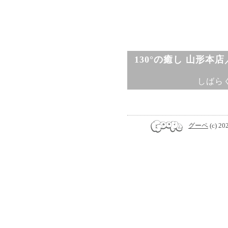
130°の癒し 山形本
しばら
グーペ
(c) 20