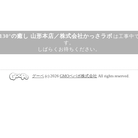
130°の癒し 山形本店／株式会社かっさラボ
は工事中
す。
しばらくお待ちください。
グーペ
(c) 2026
GMOペパボ株式会社
All rights reserved.