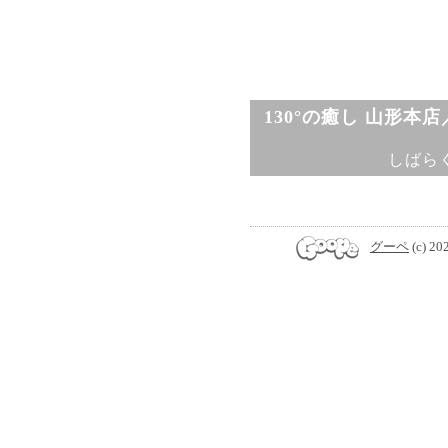
130°の癒し 山形本
しばら
グーペ
(c) 20