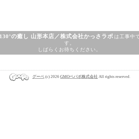
130°の癒し 山形本店／株式会社かっさラボ
は工事中
す。
しばらくお待ちください。
グーペ
(c) 2026
GMOペパボ株式会社
All rights reserved.