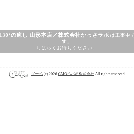
130°の癒し 山形本店／株式会社かっさラボ
は工事中
す。
しばらくお待ちください。
グーペ
(c) 2026
GMOペパボ株式会社
All rights reserved.