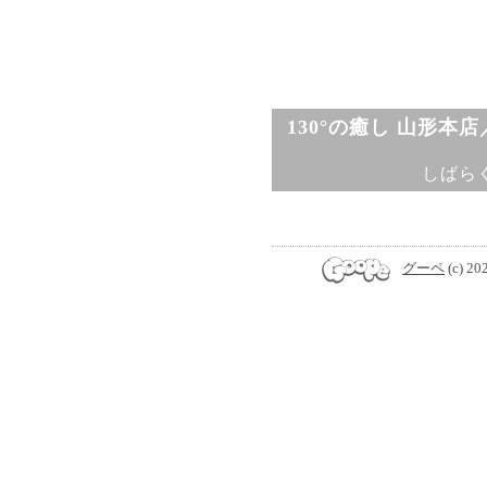
130°の癒し 山形本
しばら
グーペ
(c) 20