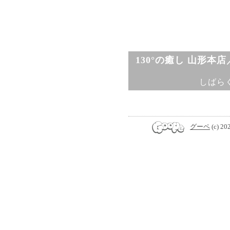
130°の癒し 山形本
しばら
グーペ
(c) 20