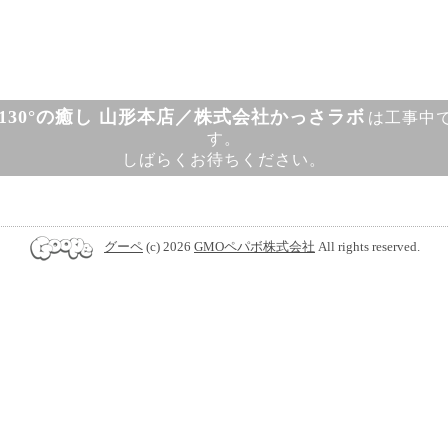
130°の癒し 山形本店／株式会社かっさラボ
は工事中
す。
しばらくお待ちください。
グーペ
(c) 2026
GMOペパボ株式会社
All rights reserved.